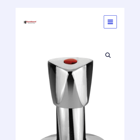
İçeriğe
atla