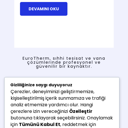
DEVAMINI OKU
EuroTherm, sıhhi tesisat ve vana
çözümlerinde profesyonel ve
güvenilir bir kaynaktır.
Menü
Gizliliğinize saygı duyuyoruz
Çerezler, deneyiminizi geliştirmemize,
Ana Sayfa
kişiselleştirilmiş içerik sunmamıza ve trafiği
Ürünler
analiz etmemize yardımcı olur. Hangi
Hakkımızda
çerezlere izin vereceğinizi
Özelleştir
İletişim
butonuna tıklayarak seçebilirsiniz. Onaylamak
için
Tümünü Kabul Et
, reddetmek için