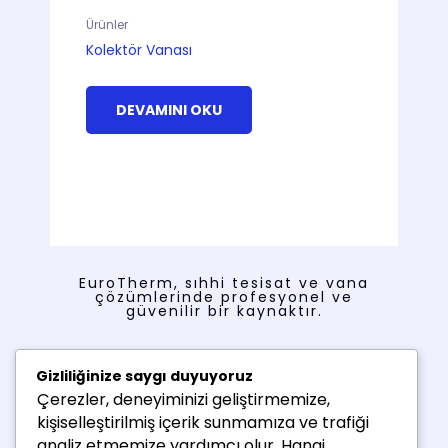
Ürünler
Kolektör Vanası
DEVAMINI OKU
EuroTherm, sıhhi tesisat ve vana
çözümlerinde profesyonel ve
güvenilir bir kaynaktır.
Menü
Gizliliğinize saygı duyuyoruz
Çerezler, deneyiminizi geliştirmemize,
Ana Sayfa
kişiselleştirilmiş içerik sunmamıza ve trafiği
Ürünler
analiz etmemize yardımcı olur. Hangi