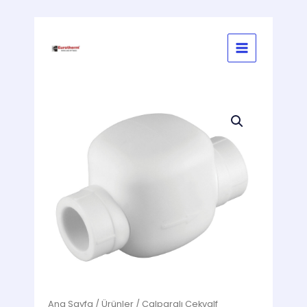
İçeriğe
atla
Ana Sayfa
/
Ürünler
/ Çalparalı Çekvalf