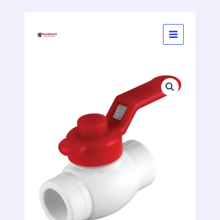
İçeriğe
atla