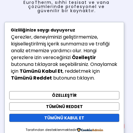
EuroTherm, sıhhi tesisat ve vana
çözümlerinde profesyonel ve
güvenilir bir kaynaktır.
Menü
Gizliliğinize saygı duyuyoruz
Çerezler, deneyiminizi geliştirmemize,
Ana Sayfa
kişiselleştirilmiş içerik sunmamıza ve trafiği
Ürünler
analiz etmemize yardımcı olur. Hangi
Hakkımızda
çerezlere izin vereceğinizi
Özelleştir
İletişim
butonuna tıklayarak seçebilirsiniz. Onaylamak
için
Tümünü Kabul Et
, reddetmek için
İletişim Bilgileri
Tümünü Reddet
butonuna tıklayın.
ADRES: MERKEZ MAH. HALİTPAŞA CAD. NECATİ
BEY SOK. NO:12 GAZİOSMANPAŞA/İSTANBUL
ÖZELLEŞTIR
TELEFON: +902125816559
TÜMÜNÜ REDDET
E-POSTA: info@ekpar.com
TÜMÜNÜ KABUL ET
Bize Ulaşın
Tarafından desteklenmektedir